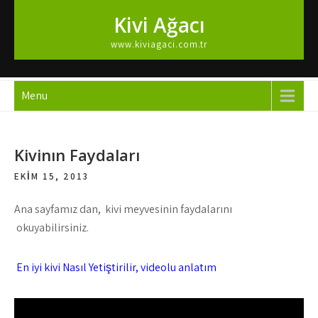
Skip
Kivi Ağacı
to
content
www.kiviagaci.com.tr
Menu
Kivinın Faydaları
EKIM 15, 2013
Ana sayfamız dan, kivi meyvesinin faydalarını
okuyabilirsiniz.
En iyi kivi Nasıl Yetiştirilir, videolu anlatım