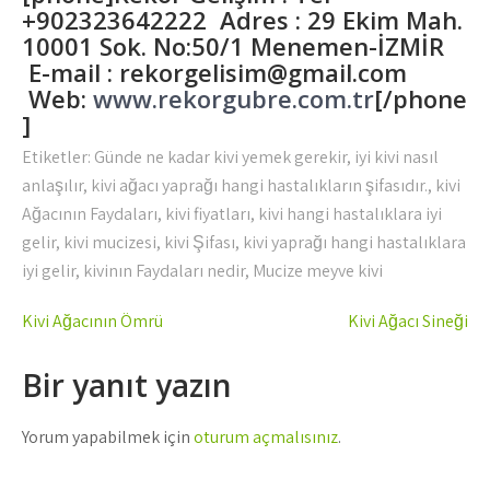
+902323642222 Adres : 29 Ekim Mah.
10001 Sok. No:50/1 Menemen-İZMİR
E-mail : rekorgelisim@gmail.com
Web:
www.rekorgubre.com.tr
[/phone
]
Etiketler:
Günde ne kadar kivi yemek gerekir
,
iyi kivi nasıl
anlaşılır
,
kivi ağacı yaprağı hangi hastalıkların şifasıdır.
,
kivi
Ağacının Faydaları
,
kivi fiyatları
,
kivi hangi hastalıklara iyi
gelir
,
kivi mucizesi
,
kivi Şifası
,
kivi yaprağı hangi hastalıklara
iyi gelir
,
kivinın Faydaları nedir
,
Mucize meyve kivi
Yazı
Kivi Ağacının Ömrü
Kivi Ağacı Sineği
gezinmesi
Bir yanıt yazın
Yorum yapabilmek için
oturum açmalısınız
.