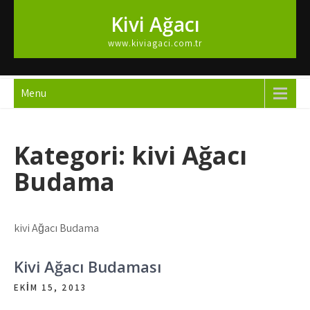
Skip
Kivi Ağacı
to
content
www.kiviagaci.com.tr
Menu
Kategori:
kivi Ağacı
Budama
kivi Ağacı Budama
Kivi Ağacı Budaması
EKIM 15, 2013