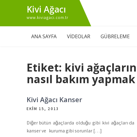
Skip
Kivi Ağacı
to
www.kiviagaci.com.tr
content
ANA SAYFA
VİDEOLAR
GÜBRELEME
Etiket:
kivi ağaçları
nasıl bakım yapmak 
Kivi Ağacı Kanser
EKIM 15, 2013
Diğer bütün ağaçlarda olduğu gibi kivi ağaçları da
kanser ve kuruma gibi sorunlar […]