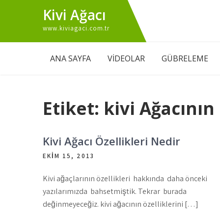
Skip
Kivi Ağacı
to
www.kiviagaci.com.tr
content
ANA SAYFA
VİDEOLAR
GÜBRELEME
Etiket:
kivi Ağacının
Kivi Ağacı Özellikleri Nedir
EKIM 15, 2013
Kivi ağaçlarının özellikleri hakkında daha önceki
yazılarımızda bahsetmiştik. Tekrar burada
değinmeyeceğiz. kivi ağacının özelliklerini […]