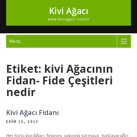
Skip
Kivi Ağacı
to
content
www.kiviagaci.com.tr
Menu
Etiket:
kivi Ağacının
Fidan- Fide Çeşitleri
nedir
Kivi Ağacı Fidanı
EKIM 15, 2013
Her türlü kivi Ağacı fidanını yakında satmaya başlayacağız.