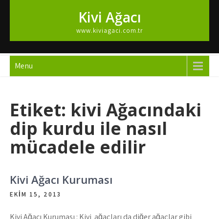
Skip
Kivi Ağacı
to
content
www.kiviagaci.com.tr
Menu
Etiket:
kivi Ağacındaki
dip kurdu ile nasıl
mücadele edilir
Kivi Ağacı Kuruması
EKIM 15, 2013
Kivi Ağacı Kuruması : Kivi ağaçları da diğer ağaçlar gibi