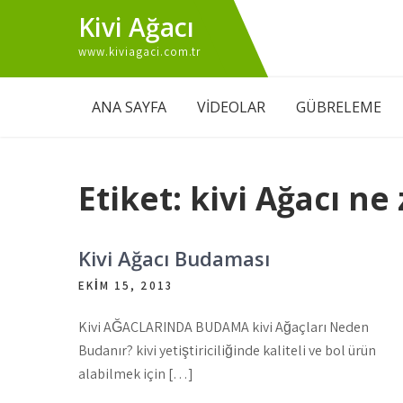
Skip
Kivi Ağacı
to
www.kiviagaci.com.tr
content
ANA SAYFA
VİDEOLAR
GÜBRELEME
Etiket:
kivi Ağacı n
Kivi Ağacı Budaması
EKIM 15, 2013
Kivi AĞAÇLARINDA BUDAMA kivi Ağaçları Neden
Budanır? kivi yetiştiriciliğinde kaliteli ve bol ürün
alabilmek için […]