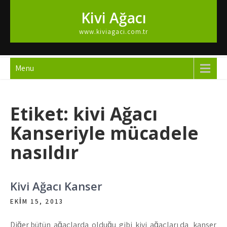
Skip
Kivi Ağacı
to
content
www.kiviagaci.com.tr
Menu
Etiket:
kivi Ağacı
Kanseriyle mücadele
nasıldır
Kivi Ağacı Kanser
EKIM 15, 2013
Diğer bütün ağaçlarda olduğu gibi kivi ağaçları da kanser