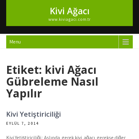
Skip
Kivi Ağacı
to
content
www.kiviagaci.com.tr
Menu
Etiket:
kivi Ağacı
Gübreleme Nasıl
Yapılır
Kivi Yetiştiriciliği
EYLÜL 7, 2014
Kivi Yetiştiriciliği : Aslında gerek kivi ağacı gerekse diğer