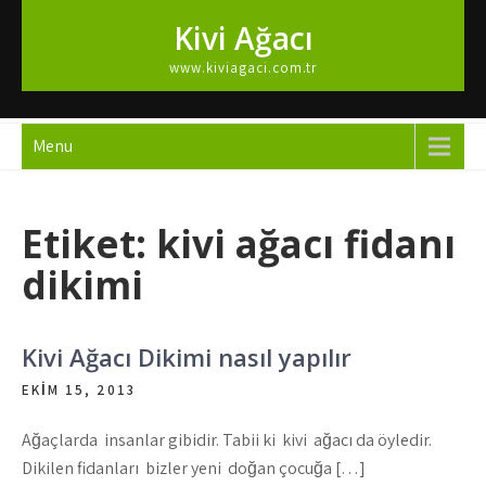
Skip
Kivi Ağacı
to
content
www.kiviagaci.com.tr
Menu
Etiket:
kivi ağacı fidanı
dikimi
Kivi Ağacı Dikimi nasıl yapılır
EKIM 15, 2013
Ağaçlarda insanlar gibidir. Tabii ki kivi ağacı da öyledir.
Dikilen fidanları bizler yeni doğan çocuğa […]